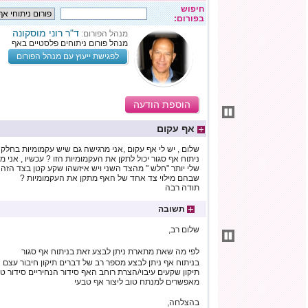
חיפוש
בפורום:
ד"ר רוני מוסקונה
מנהל הפורום:
מנהל פורום ניתוחים פלסטיים באף
לפגישת ייעוץ עם מנהל הפורום
הוספת הודעה
אף עקום
שלום , יש לי אף עקום ,אני מרגישה גם שיש עקמומיות בחלק
ניתוח אף סגור יכול לתקן את העקמומיות הזו ? עכשיו , אני
שלי יותר "חלש " מהצד השני ויש איזשהו שקע קטן בצד הזה 
שבהם מילוי צד אחד של האף מתקן את העקמומיות ?
תודה רבה
תשובה
שלום רב,
לפי מה שאת מתארת ניתן לבצע זאת בניתוח אף סגור
בניתוח אף ניתן לבצע מספר רב של דברים תיקון חיבור עצם
תיקון שקעים עיבוי/הצרת רוחב האף סידור הנחיריים סידור ט
מאפשרים למנתח טוב ליצור אף טבעי
בהצלחה,