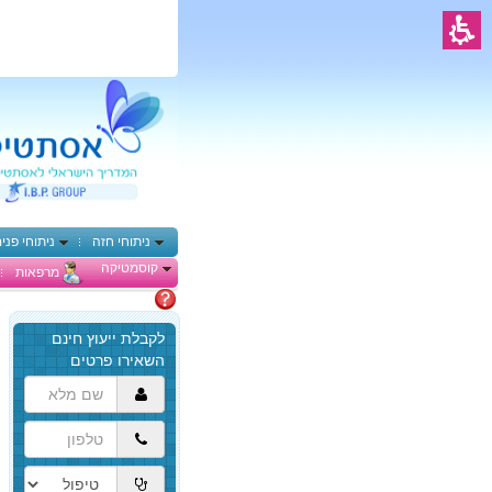
ניתוחי חזה
ניתוחי פני
קוסמטיקה
מרפאות
מתלבטים
הגעת
לתוכן
המרכזי,
באפשרותך
ללחוץ
אנטר
כדי
לדלג
לאזור