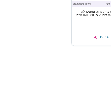
ליזי
12:29 07/07/23
הזנת תוכן ונתונים! לא
נדרש ניסיון כלשהו! שעות עבודה לפי בחירתכם השכר הממוצע ליום נע בין 160-380 ש"ח!
15
14