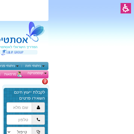
ניתוחי חזה
ניתוחי פני
קוסמטיקה
מרפאות
מתלבטים
הגעת
לתוכן
המרכזי,
באפשרותך
ללחוץ
אנטר
כדי
לדלג
לאזור