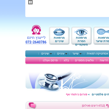
תחילתו
של
דף
אינטרנט,
לחץ
אנטר
כדי
לעבור
לאזור
מרפאות
מרפאות
מרפאות
תוכן
רת שיער
הסרת
שיניים
משקפיים
מרכזי
אסתטיקה רפואית
שיער
עיניים
שיניים
חדשות
גולשים מספרים
בלוג
פרסם אצלנו
חים פלסטיים
פורום ניתוחי אף
>
ף
[4712 דיונים פעילים]