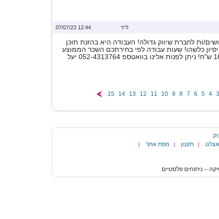
ליזי
12:44 07/07/23
ים/ות לחברת שיווק גדולה! העבודה היא בהזנת תוכן
ניסיון כלשהו! שעות עבודה לפי בחירתכם השכר הממוצע
15
14
13
12
11
10
9
8
7
6
5
4
וק
צלנו
תקנון
מפת אתר
|
|
|
הגעת
לסוף
דף:
עברתי