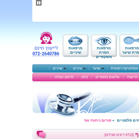
תחילתו
של
דף
אינטרנט,
לחץ
אנטר
כדי
לעבור
לאזור
מרפאות
מרפאות
מרפאות
תוכן
רת שיער
הסרת
שיניים
משקפיים
מרכזי
אסתטיקה רפואית
שיער
עיניים
שיניים
חדשות
גולשים מספרים
בלוג
פרסם אצלנו
חים פלסטיים
פורום ניתוחי אף
>
ף
[4712 דיונים פעילים]