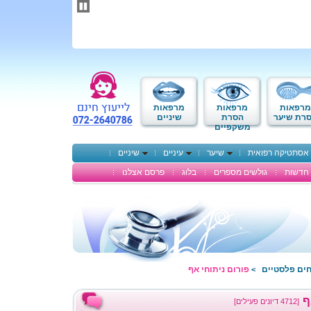
תחילתו
של
דף
אינטרנט,
לחץ
אנטר
כדי
לעבור
לאזור
מרפאות
מרפאות
מרפאות
תוכן
רת שיער
הסרת
שיניים
משקפיים
מרכזי
אסתטיקה רפואית
שיער
עיניים
שיניים
חדשות
גולשים מספרים
בלוג
פרסם אצלנו
חים פלסטיים
פורום ניתוחי אף
>
ף
[4712 דיונים פעילים]