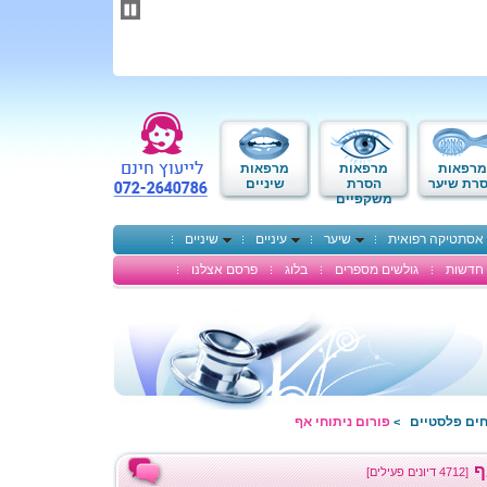
תחילתו
של
דף
אינטרנט,
לחץ
אנטר
כדי
לעבור
לאזור
מרפאות
מרפאות
מרפאות
תוכן
רת שיער
הסרת
שיניים
משקפיים
מרכזי
אסתטיקה רפואית
שיער
עיניים
שיניים
חדשות
גולשים מספרים
בלוג
פרסם אצלנו
חים פלסטיים
פורום ניתוחי אף
>
ף
[4712 דיונים פעילים]