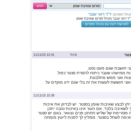
חפש
ד"ר רועי ענבר
נהל הפורום:
”ר רועי ענבר מנהל פורום שאיבת שומן
לפגישת ייעוץ עם מנהל הפורום
טר
מיכל
12:41 11/11/15
אני חושבת שגם מעט נסוג.
 ממישהו שעבר ניתוח להסרת סנטר כפול.
נות ואני ממש מתלבטת.
ואני חוששת לעשות את זה בלי שום ידע מוקדם על
15:38 11/11/15
ניתן לבצע שאיבות שומן בסנטר. יש לבדוק את איכות
לשאיבה בלבד. אם העור אינו באיכות טובה יתכן
מסויימת של שליש תחתון פנים וצוואר. באם יש סנטר
אימה לשתל בסנטר. ממליץ לך לפנות ליעוץ מומחה