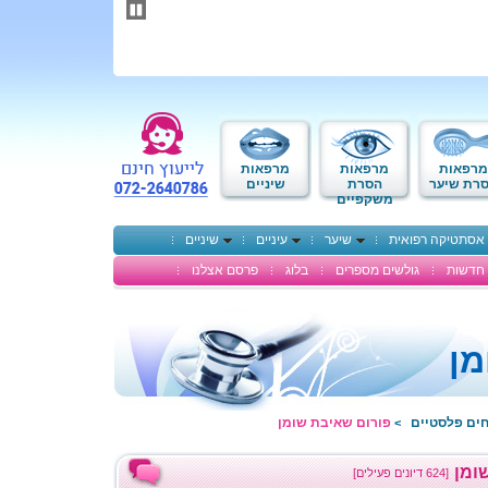
תחילתו
של
דף
אינטרנט,
לחץ
אנטר
כדי
לעבור
לאזור
מרפאות
מרפאות
מרפאות
תוכן
רת שיער
הסרת
שיניים
משקפיים
מרכזי
אסתטיקה רפואית
שיער
עיניים
שיניים
חדשות
גולשים מספרים
בלוג
פרסם אצלנו
מן
חים פלסטיים
פורום שאיבת שומן
>
ומן
[624 דיונים פעילים]