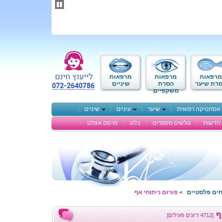
תחילתו
של
דף
אינטרנט,
לחץ
אנטר
כדי
לעבור
לאזור
מרפאות
מרפאות
מרפאות
תוכן
רת שיער
הסרת
שיניים
משקפיים
מרכזי
אסתטיקה רפואית
שיער
עיניים
שיניים
חדשות
גולשים מספרים
בלוג
פרסם אצלנו
חים פלסטיים
פורום ניתוחי אף
>
ף
[4712 דיונים פעילים]