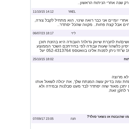
 רק שנה אחרי הניתוח הראשון..
14:12 11/10/15
YAEL
אחרי יומיים אני כבר רואה שינוי, הוא מתחיל לקבל צורה,
וחים אבל קצת פחות.. מקווה שהכל יסתדר..
ליזי
18:17 06/07/23
ים/ות לחברת שיווק גדולה! העבודה היא בהזנת תוכן
ניסיון כלשהו! שעות עבודה לפי בחירתכם השכר הממוצע
וח
18:02 25/10/15
לא מרוצה
חת ומה בדיוק עשה המנתח שלך, את יכולה לשאול אותו
 יתכן מאוד שזה יסתדר לבד מעט סבלנות ובמידה ולא
 לתקן זאת.
ו שהובטח או נשאר סולד?
חנה
23:05 07/09/17