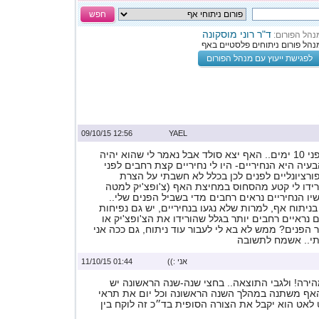
חפש
ד"ר רוני מוסקונה
נהל הפורום:
נהל פורום ניתוחים פלסטיים באף
לפגישת ייעוץ עם מנהל הפורום
12:56 09/10/15
YAEL
עברתי ניתוח אף לפני 10 ימים.. האף יצא סולד אבל נאמר לי שהוא יהיה
עיה היא הנחיריים- היו לי נחיריים קצת רחבים לפני
פורציונליים לפנים לכן בכלל לא חשבתי על הצרת
ורידו לי קטע מהסחוס במחיצת האף (צ'ופצ'יק למטה
שיו הנחיריים נראים רחבים מדי בשביל הפנים שלי..
ניתוח אף, למרות שלא נגעו בנחיריים, יש גם נפיחות
 נראיים רחבים יותר בגלל שהורידו את הצ'ופצ'יק או
 הפנים? ממש לא בא לי לעבור עוד ניתוח, גם ככה אני
י.. אשמח לתשובה
אני :))
01:44 11/10/15
ירה! ולגבי התוצאה.. בחצי שנה-שנה הראשונה יש
 האף משתנה במהלך השנה הראשונה וכל יום את תראי
 לאט הוא יקבל את הצורה הסופית בד״כ זה לוקח בין