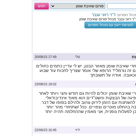
חפש
ד"ר רועי ענבר
נהל הפורום:
”ר רועי ענבר מנהל פורום שאיבת שומן
לפגישת ייעוץ עם מנהל הפורום
ח
טלי
17:49 20/08/15
חרי שאיבת שומן מאזור הבטן, יש לי עדיין כתמים כחולים
ם זה נורמלי? הרופא שלי אומר שצריך לחכות עוד שבוע
וכאובה. אודה על תשובתך
18:02 23/08/15
י שאיבת שומן יכולים להיות גם חודש וחצי ויותר לאחר
יגה של הבצקות והשט"דים הוא מאוד אינדיבודאלי.
השתנות עם הזמן לירוק-צהוב ולהילם בסופו של דבר.
 בהחלט מוכרים וצפויים. ככל /שתחזרי מהר יותר
כן לפעלות גופנית, אני מאמין שההחלמה תהיה יותר
ליזי
16:45 22/06/23