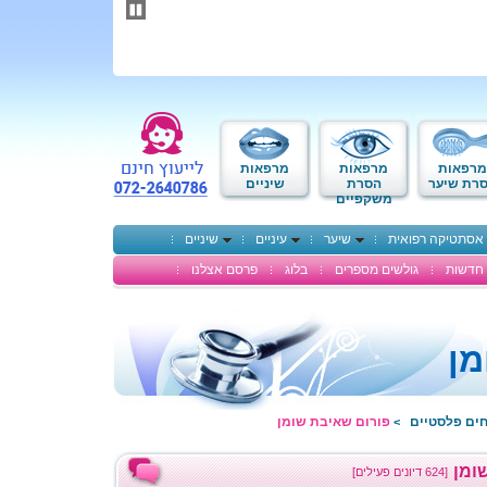
תחילתו
של
דף
אינטרנט,
לחץ
אנטר
כדי
לעבור
לאזור
מרפאות
מרפאות
מרפאות
תוכן
רת שיער
הסרת
שיניים
משקפיים
מרכזי
אסתטיקה רפואית
שיער
עיניים
שיניים
חדשות
גולשים מספרים
בלוג
פרסם אצלנו
מן
חים פלסטיים
פורום שאיבת שומן
>
ומן
[624 דיונים פעילים]