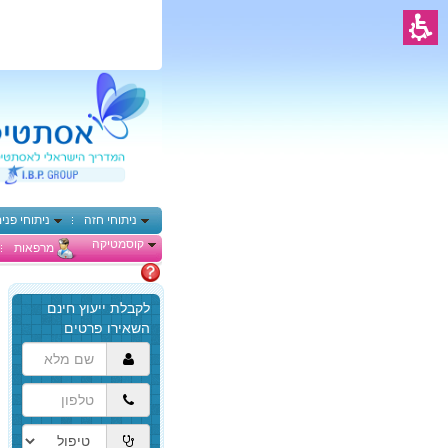
ניתוחי חזה
ניתוחי פני
קוסמטיקה
מרפאות
מתלבטים
הגעת
לתוכן
המרכזי,
באפשרותך
ללחוץ
אנטר
כדי
לדלג
לאזור