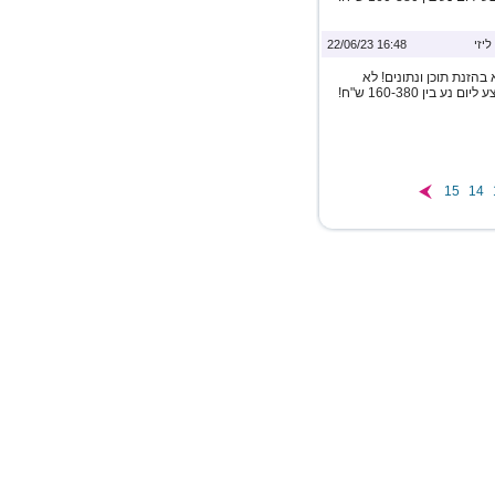
ליזי
16:48 22/06/23
הזנת תוכן ונתונים! לא
נדרש ניסיון כלשהו! שעות עבודה לפי בחירתכם השכר הממוצע ליום נע בין 160-380 ש"ח!
15
14