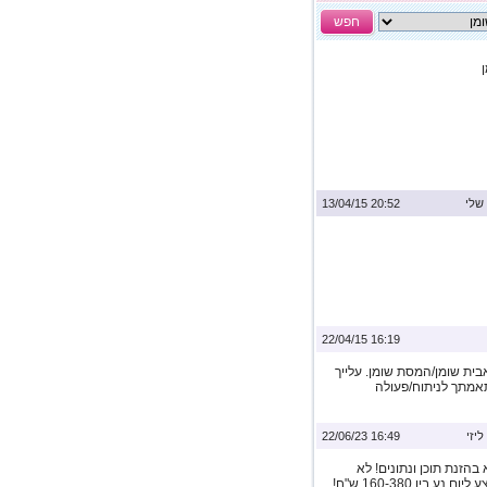
חפש
שלי
20:52 13/04/15
16:19 22/04/15
בית שומן/המסת שומן. עלייך
תאמתך לניתוח/פעולה
ליזי
16:49 22/06/23
הזנת תוכן ונתונים! לא
נדרש ניסיון כלשהו! שעות עבודה לפי בחירתכם השכר הממוצע ליום נע בין 160-380 ש"ח!