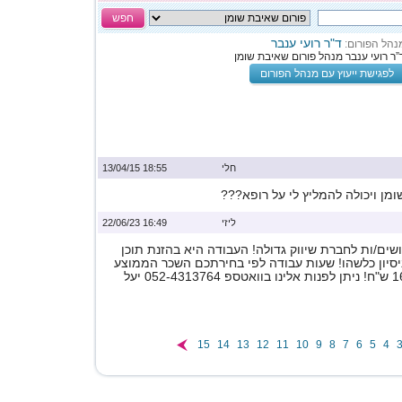
חפש
ד"ר רועי ענבר
נהל הפורום:
”ר רועי ענבר מנהל פורום שאיבת שומן
לפגישת ייעוץ עם מנהל הפורום
חלי
18:55 13/04/15
ן ויכולה להמליץ לי על רופא???
ליזי
16:49 22/06/23
ים/ות לחברת שיווק גדולה! העבודה היא בהזנת תוכן
ניסיון כלשהו! שעות עבודה לפי בחירתכם השכר הממוצע
15
14
13
12
11
10
9
8
7
6
5
4