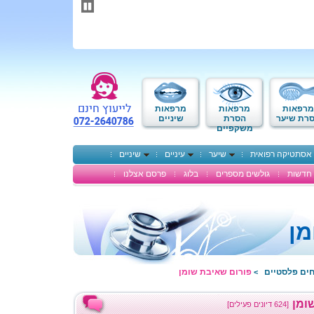
תחילתו
של
דף
אינטרנט,
לחץ
אנטר
כדי
לעבור
לאזור
מרפאות
מרפאות
מרפאות
תוכן
רת שיער
הסרת
שיניים
משקפיים
מרכזי
אסתטיקה רפואית
שיער
עיניים
שיניים
חדשות
גולשים מספרים
בלוג
פרסם אצלנו
מן
חים פלסטיים
פורום שאיבת שומן
>
ומן
[624 דיונים פעילים]