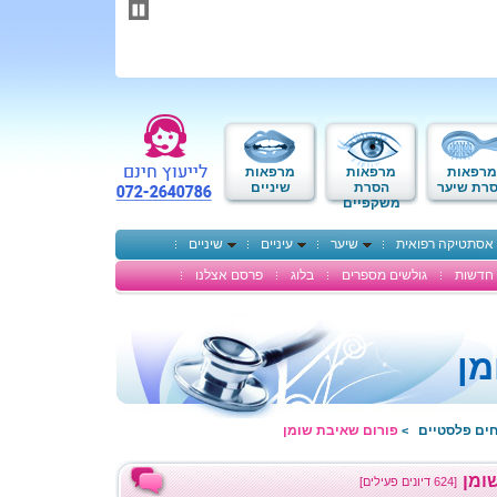
תחילתו
של
דף
אינטרנט,
לחץ
אנטר
כדי
לעבור
לאזור
מרפאות
מרפאות
מרפאות
תוכן
רת שיער
הסרת
שיניים
משקפיים
מרכזי
אסתטיקה רפואית
שיער
עיניים
שיניים
חדשות
גולשים מספרים
בלוג
פרסם אצלנו
מן
חים פלסטיים
פורום שאיבת שומן
>
ומן
[624 דיונים פעילים]