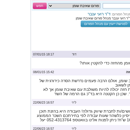
חפש
ד"ר רועי ענבר
נהל הפורום:
”ר רועי ענבר מנהל פורום שאיבת שומן
לפגישת ייעוץ עם מנהל הפורום
דוד
18:17 07/01/15
מן מהחזה כדי להקטין אותו?
זה
15:42 08/01/15
ב שומן, אולם הרבה פעמים נדרשת הסרה כירורגית של
ן לשאוב
ת חזה יכולה להיות משולבת עם שאיבת שומן אך לא
. שכן כן הקטנה היא בד"כ גם הרמה של השד
ליזי
16:57 22/06/23
ים/ות לחברת שיווק גדולה! העבודה היא בהזנת תוכן
ניסיון כלשהו! שעות עבודה לפי בחירתכם השכר הממוצע
ליזי
16:57 22/06/23