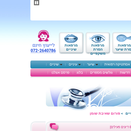
תחילתו
של
דף
אינטרנט,
לחץ
אנטר
כדי
לעבור
לאזור
מרפאות
מרפאות
מרפאות
תוכן
רת שיער
הסרת
שיניים
משקפיים
מרכזי
אסתטיקה רפואית
שיער
עיניים
שיניים
חדשות
גולשים מספרים
בלוג
פרסם אצלנו
יים
פורום שאיבת שומן
>