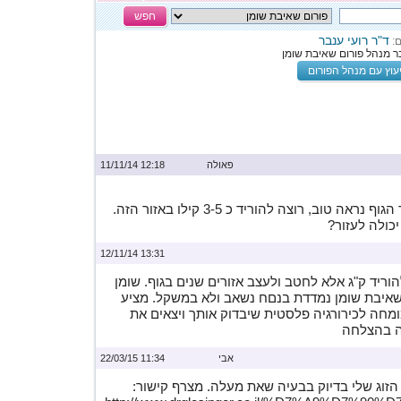
חפש
ד"ר רועי ענבר
ם:
בר מנהל פורום שאיבת שומן
עוץ עם מנהל הפורום
פאולה
12:18 11/11/14
ה טוב, רוצה להוריד כ 3-5 קילו באזור הזה.
כולה לעזור?
13:31 12/11/14
ריד ק"ג אלא לחטב ולעצב אזורים שנים בגוף. שומן
. שאיבת שומן נמדדת בנםח נשאב ולא במשקל. מציע
מחה לכירורגיה פלסטית שיבדוק אותך ויצאים את
ה בהצלחה
אבי
11:34 22/03/15
ת הזוג שלי בדיוק בבעיה שאת מעלה. מצרף קישור: