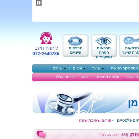
תחילתו
של
דף
אינטרנט,
לחץ
אנטר
כדי
לעבור
לאזור
מרפאות
מרפאות
מרפאות
תוכן
רת שיער
הסרת
שיניים
משקפיים
מרכזי
אסתטיקה רפואית
שיער
עיניים
שיניים
חדשות
גולשים מספרים
בלוג
פרסם אצלנו
מן
חים פלסטיים
פורום שאיבת שומן
>
ומן
[624 דיונים פעילים]