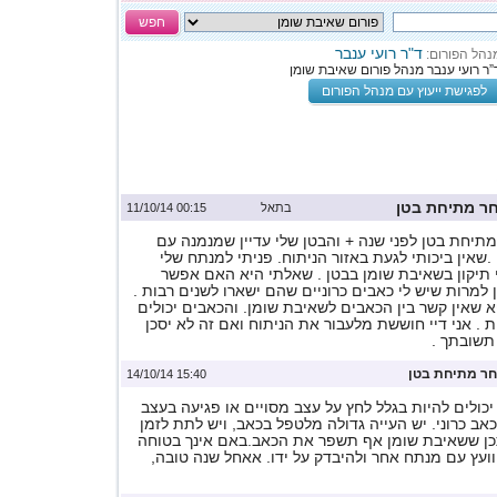
חפש
ד"ר רועי ענבר
נהל הפורום:
”ר רועי ענבר מנהל פורום שאיבת שומן
לפגישת ייעוץ עם מנהל הפורום
ר מתיחת בטן
בתאל
00:15 11/10/14
מתיחת בטן לפני שנה + והבטן שלי עדיין שמנמנה עם
.שאין ביכותי לגעת באזור הניתוח. פניתי למנתח שלי
 תיקון בשאיבת שומן בבטן . שאלתי היא האם אפשר
למרות שיש לי כאבים כרוניים שהם ישארו לשנים רבות .
א שאין קשר בין הכאבים לשאיבת שומן. והכאבים יכולים
 . אני דיי חוששת מלעבור את הניתוח ואם זה לא יסכן
 תשובתך .
ר מתיחת בטן
15:40 14/10/14
יכולים להיות בגלל לחץ על עצב מסויים או פגיעה בעצב
ב כרוני. יש העייה גדולה מלטפל בכאב, ויש לתת לזמן
כן ששאיבת שומן אף תשפר את הכאב.באם אינך בטוחה
ועץ עם מנתח אחר ולהיבדק על ידו. אאחל שנה טובה,