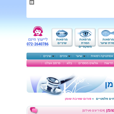
תחילתו
של
דף
אינטרנט,
לחץ
אנטר
כדי
לעבור
לאזור
מרפאות
מרפאות
מרפאות
תוכן
רת שיער
הסרת
שיניים
משקפיים
מרכזי
אסתטיקה רפואית
שיער
עיניים
שיניים
חדשות
גולשים מספרים
בלוג
פרסם אצלנו
מן
חים פלסטיים
פורום שאיבת שומן
>
ומן
[624 דיונים פעילים]