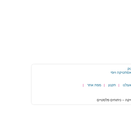
וק
צלנו
תקנון
מפת אתר
|
|
|
הגעת
לסוף
דף:
ניתוח