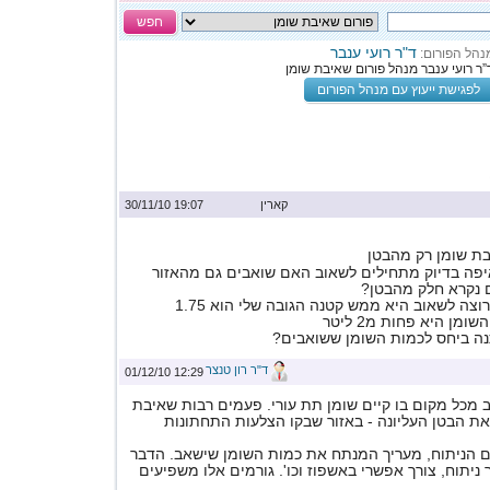
חפש
ד"ר רועי ענבר
נהל הפורום:
”ר רועי ענבר מנהל פורום שאיבת שומן
לפגישת ייעוץ עם מנהל הפורום
קארין
19:07 30/11/10
בת שומן רק מהבטן
פה בדיוק מתחילים לשאוב האם שואבים גם מהאזור
נקרא חלק מהבטן?
כמות השומן שאני רוצה לשאוב היא ממש קטנה הגובה שלי הוא 1.75
ה ביחס לכמות השומן ששואבים?
ד"ר רון טנצר
12:29 01/12/10
ב מכל מקום בו קיים שומן תת עורי. פעמים רבות שאיבת
ת הבטן העליונה - באזור שבקו הצלעות התחתונות
ם הניתוח, מעריך המנתח את כמות השומן שישאב. הדבר
יתוח, צורך אפשרי באשפוז וכו'. גורמים אלו משפיעים