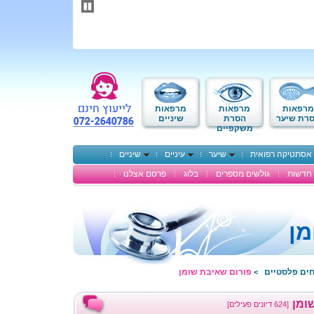
תחילתו
של
דף
אינטרנט,
לחץ
אנטר
כדי
לעבור
לאזור
מרפאות
מרפאות
מרפאות
תוכן
רת שיער
הסרת
שיניים
משקפיים
מרכזי
אסתטיקה רפואית
שיער
עיניים
שיניים
חדשות
גולשים מספרים
בלוג
פרסם אצלנו
מן
חים פלסטיים
פורום שאיבת שומן
>
ומן
[624 דיונים פעילים]