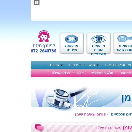
תחילתו
של
דף
אינטרנט,
לחץ
אנטר
כדי
לעבור
לאזור
מרפאות
מרפאות
מרפאות
תוכן
רת שיער
הסרת
שיניים
משקפיים
מרכזי
אסתטיקה רפואית
שיער
עיניים
שיניים
חדשות
גולשים מספרים
בלוג
פרסם אצלנו
מן
חים פלסטיים
פורום שאיבת שומן
>
ומן
[624 דיונים פעילים]