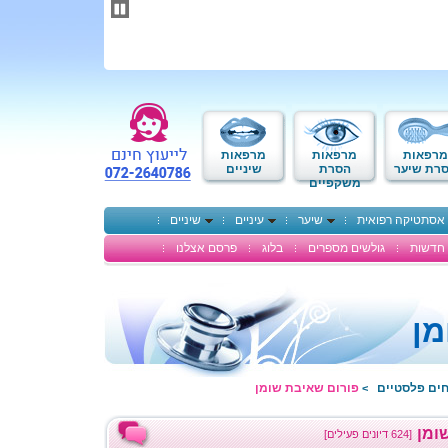
תחילתו
של
דף
אינטרנט,
לחץ
אנטר
כדי
לעבור
לאזור
מרפאות
מרפאות
מרפאות
תוכן
רת שיער
הסרת
שיניים
משקפיים
מרכזי
אסתטיקה רפואית
שיער
עיניים
שיניים
חדשות
גולשים מספרים
בלוג
פרסם אצלנו
מן
חים פלסטיים
פורום שאיבת שומן
>
ומן
[624 דיונים פעילים]