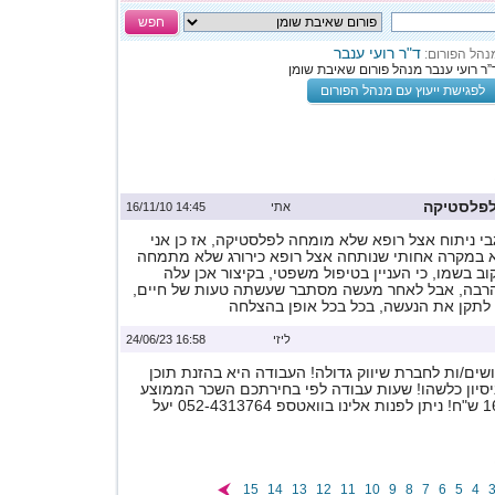
חפש
ד"ר רועי ענבר
נהל הפורום:
”ר רועי ענבר מנהל פורום שאיבת שומן
לפגישת ייעוץ עם מנהל הפורום
לפלסטיקה
אתי
14:45 16/11/10
י ניתוח אצל רופא שלא מומחה לפלסטיקה, אז כן אני
 במקרה אחותי שנותחה אצל רופא כירורג שלא מתמחה
ב בשמו, כי העניין בטיפול משפטי, בקיצור אכן עלה
בהרבה, אבל לאחר מעשה מסתבר שעשתה טעות של חיים,
 לתקן את הנעשה, בכל בכל אופן בהצלחה
ליזי
16:58 24/06/23
ים/ות לחברת שיווק גדולה! העבודה היא בהזנת תוכן
ניסיון כלשהו! שעות עבודה לפי בחירתכם השכר הממוצע
15
14
13
12
11
10
9
8
7
6
5
4