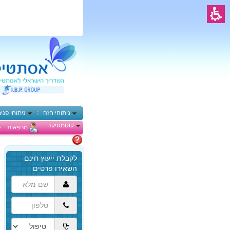
ניתוחי חזה
ניתוחי פני
קוסמטיקה
מרפאות
מתלבטים
הגעת
לתוכן
המרכזי,
באפשרותך
ללחוץ
אנטר
כדי
לדלג
לאזור