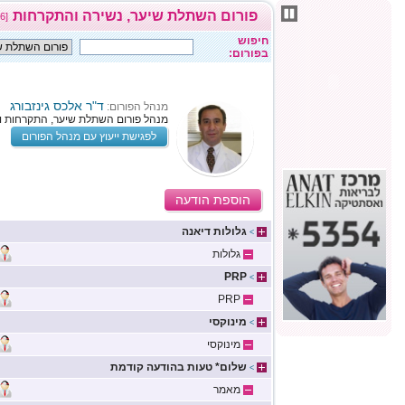
פורום השתלת שיער, נשירה והתקרחות
[1686 דיונים פעילים]
חיפוש
בפורום:
ד"ר אלכס גינזבורג
מנהל הפורום:
מנהל פורום השתלת שיער, התקרחות ו
לפגישת ייעוץ עם מנהל הפורום
הוספת הודעה
גלולות דיאנה
>
גלולות
PRP
>
PRP
מינוקסי
>
מינוקסי
שלום* טעות בהודעה קודמת
>
מאמר