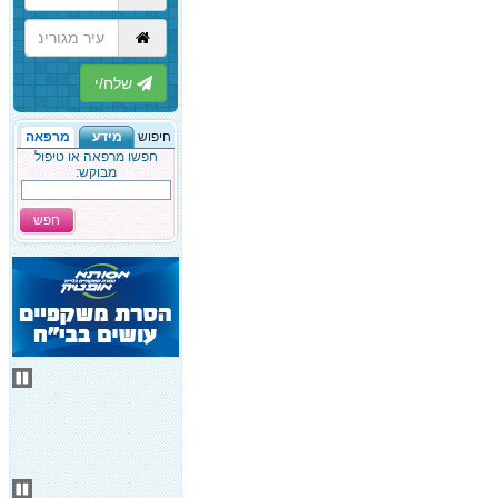
הבא
חיפוש
מידע
מרפאה
חפשו מרפאה או טיפול
מבוקש:
חפש