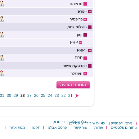
טראומה
פרפ
>
פרופסיה
שלום שוב,
>
prp
PRP
PRP
>
PRP
הדבקת שיער
>
השתלה
הוספת הודעה
31
30
29
28
27
26
25
24
23
22
21
דלג מעל רכיב פייסבוק
מתכון לפנקייק
עוגיות שוקולד צי'פס לבן
|
|
|
ניתוחים פלסטיים
אודות
צור קשר
פרסם אצלנו
תקנון
מפת אתר
|
|
|
|
|
|