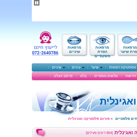
תחילתו
של
דף
אינטרנט,
לחץ
אנטר
כדי
לעבור
לאזור
מרפאות
מרפאות
מרפאות
תוכן
רת שיער
הסרת
שיניים
משקפיים
מרכזי
אסתטיקה רפואית
שיער
עיניים
שיניים
חדשות
גולשים מספרים
בלוג
פרסם אצלנו
אגינלית
חים פלסטיים
פורום פלסטיקה ואגינלית
>
 ואגינלית
[804 דיונים פעילים]