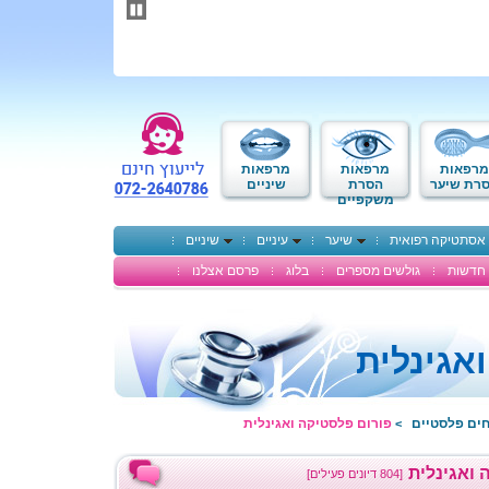
תחילתו
של
דף
אינטרנט,
לחץ
אנטר
כדי
לעבור
לאזור
מרפאות
מרפאות
מרפאות
תוכן
רת שיער
הסרת
שיניים
משקפיים
מרכזי
אסתטיקה רפואית
שיער
עיניים
שיניים
חדשות
גולשים מספרים
בלוג
פרסם אצלנו
אגינלית
חים פלסטיים
פורום פלסטיקה ואגינלית
>
 ואגינלית
[804 דיונים פעילים]