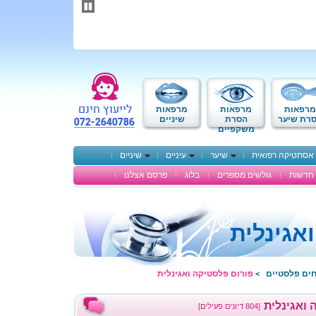
תחילתו
של
דף
אינטרנט,
לחץ
אנטר
כדי
לעבור
לאזור
מרפאות
מרפאות
מרפאות
תוכן
רת שיער
הסרת
שיניים
משקפיים
מרכזי
אסתטיקה רפואית
שיער
עיניים
שיניים
חדשות
גולשים מספרים
בלוג
פרסם אצלנו
אגינלית
חים פלסטיים
פורום פלסטיקה ואגינלית
>
 ואגינלית
[804 דיונים פעילים]