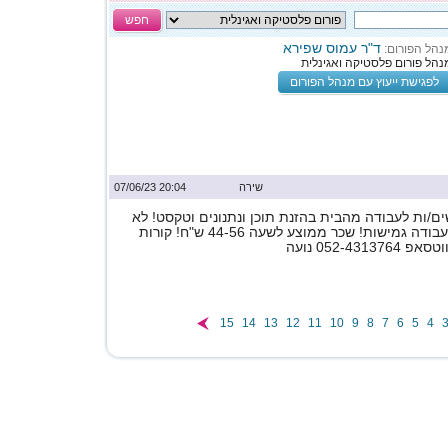
חפש
ד"ר עמוס שפירא
נהל הפורום:
נהל פורום פלסטיקה ואגינלית
לפגישת ייעוץ עם מנהל הפורום
שירה
20:04 07/06/23
ם/ות לעבודה מהבית בהזנת תוכן ונתנונים וטקסט! לא
נדרש ניסיון! שעות עבודה גמישות! שכר ממוצע לשעה 44-56 ש"ח! קורות
052-431 נועה
15
14
13
12
11
10
9
8
7
6
5
4