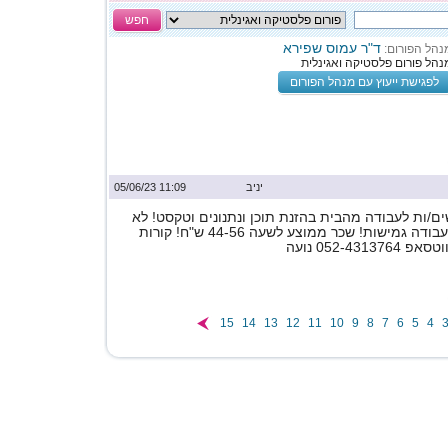
חפש
ד"ר עמוס שפירא
נהל הפורום:
נהל פורום פלסטיקה ואגינלית
לפגישת ייעוץ עם מנהל הפורום
יניב
11:09 05/06/23
ם/ות לעבודה מהבית בהזנת תוכן ונתנונים וטקסט! לא
נדרש ניסיון! שעות עבודה גמישות! שכר ממוצע לשעה 44-56 ש"ח! קורות
052-431 נועה
15
14
13
12
11
10
9
8
7
6
5
4