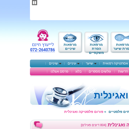
תחילתו
של
דף
אינטרנט,
לחץ
אנטר
כדי
לעבור
לאזור
מרפאות
מרפאות
מרפאות
תוכן
רת שיער
הסרת
שיניים
משקפיים
מרכזי
אסתטיקה רפואית
שיער
עיניים
שיניים
חדשות
גולשים מספרים
בלוג
פרסם אצלנו
אגינלית
חים פלסטיים
פורום פלסטיקה ואגינלית
>
 ואגינלית
[804 דיונים פעילים]