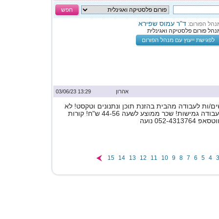
חפש
ד"ר עמוס שפירא
נהל הפורום:
נהל פורום פלסטיקה ואגינלית
לפגישת ייעוץ עם מנהל הפורום
אהרון
13:29 03/06/23
ם/ות לעבודה מהבית בהזנת תוכן ונתנונים וטקסט! לא
נדרש ניסיון! שעות עבודה גמישות! שכר ממוצע לשעה 44-56 ש"ח! קורות
052-431 נועה
15
14
13
12
11
10
9
8
7
6
5
4