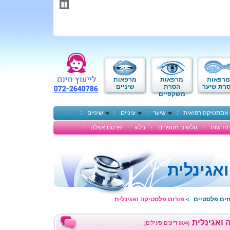
תחילתו
של
דף
אינטרנט,
לחץ
אנטר
כדי
לעבור
לאזור
מרפאות
מרפאות
מרפאות
תוכן
רת שיער
הסרת
שיניים
משקפיים
מרכזי
אסתטיקה רפואית
שיער
עיניים
שיניים
חדשות
גולשים מספרים
בלוג
פרסם אצלנו
אגינלית
חים פלסטיים
פורום פלסטיקה ואגינלית
>
 ואגינלית
[804 דיונים פעילים]