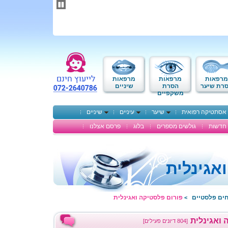
תחילתו
של
דף
אינטרנט,
לחץ
אנטר
כדי
לעבור
לאזור
מרפאות
מרפאות
מרפאות
תוכן
רת שיער
הסרת
שיניים
משקפיים
מרכזי
אסתטיקה רפואית
שיער
עיניים
שיניים
חדשות
גולשים מספרים
בלוג
פרסם אצלנו
אגינלית
חים פלסטיים
פורום פלסטיקה ואגינלית
>
 ואגינלית
[804 דיונים פעילים]