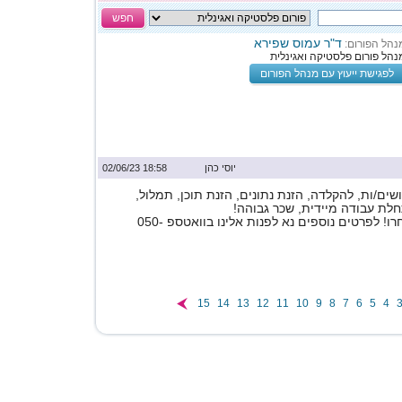
חפש
ד"ר עמוס שפירא
נהל הפורום:
נהל פורום פלסטיקה ואגינלית
לפגישת ייעוץ עם מנהל הפורום
יוסי כהן
18:58 02/06/23
ים/ות, להקלדה, הזנת נתונים, הזנת תוכן, תמלול,
לת עבודה מיידית, שכר גבוהה!
תלוי במשרה שתבחרו! לפרטים נוספים נא לפנות אלינו בוואטספ 050-
15
14
13
12
11
10
9
8
7
6
5
4