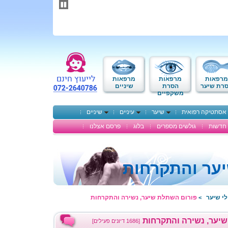
תחילתו
של
דף
אינטרנט,
לחץ
אנטר
כדי
לעבור
לאזור
מרפאות
מרפאות
מרפאות
תוכן
רת שיער
הסרת
שיניים
משקפיים
מרכזי
אסתטיקה רפואית
שיער
עיניים
שיניים
חדשות
גולשים מספרים
בלוג
פרסם אצלנו
ער והתקרחות
לי שיער
פורום השתלת שיער, נשירה והתקרחות
>
יער, נשירה והתקרחות
[1686 דיונים פעילים]