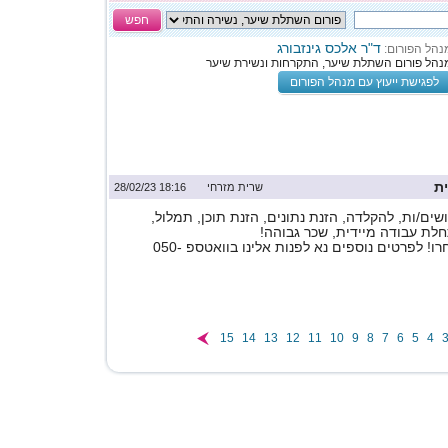
חפש
ד"ר אלכס גינזבורג
נהל הפורום:
נהל פורום השתלת שיער, התקרחות ונשירת שיער
לפגישת ייעוץ עם מנהל הפורום
ת
שרית מזרחי
18:16 28/02/23
ים/ות, להקלדה, הזנת נתונים, הזנת תוכן, תמלול,
לת עבודה מיידית, שכר גבוהה!
תלוי במשרה שתבחרו! לפרטים נוספים נא לפנות אלינו בוואטספ 050-
15
14
13
12
11
10
9
8
7
6
5
4