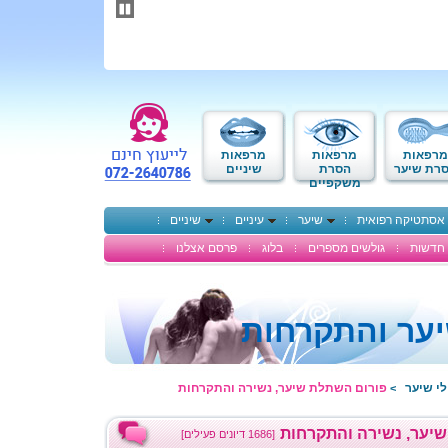
תחילתו
של
דף
אינטרנט,
לחץ
אנטר
כדי
לעבור
לאזור
מרפאות
מרפאות
מרפאות
תוכן
רת שיער
הסרת
שיניים
משקפיים
מרכזי
אסתטיקה רפואית
שיער
עיניים
שיניים
חדשות
גולשים מספרים
בלוג
פרסם אצלנו
ער והתקרחות
לי שיער
פורום השתלת שיער, נשירה והתקרחות
>
יער, נשירה והתקרחות
[1686 דיונים פעילים]