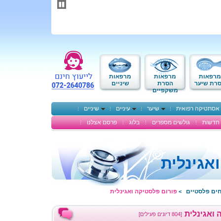
תחילתו
של
דף
אינטרנט,
לחץ
אנטר
כדי
לעבור
לאזור
מרפאות
מרפאות
מרפאות
תוכן
רת שיער
הסרת
שיניים
משקפיים
מרכזי
אסתטיקה רפואית
שיער
עיניים
שיניים
חדשות
גולשים מספרים
בלוג
פרסם אצלנו
אגינלית
חים פלסטיים
פורום פלסטיקה ואגינלית
>
 ואגינלית
[804 דיונים פעילים]