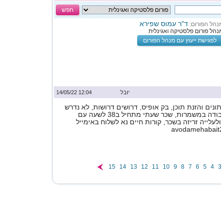
חפש
ד"ר עמוס שפירא
נהל הפורום:
נהל פורום פלסטיקה ואגינלית
לפגישת ייעוץ עם מנהל הפורום
יובל
12:04 14/05/22
נים והזנת תוכן, בק אופיס, דרושים דרושות, לא נדרש
ניסיון, אפשרות לעבודה במשמרות, שכר שעתי מתחיל ב38 לשעה עם
לעלייה זריזה בשכר, קורות חיים נא לשלוח באימייל
avodamehabait
15
14
13
12
11
10
9
8
7
6
5
4