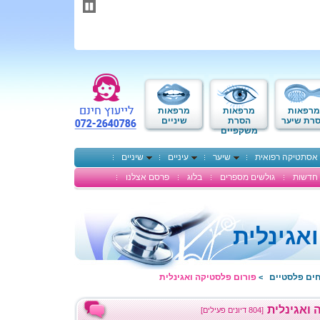
תחילתו
של
דף
אינטרנט,
לחץ
אנטר
כדי
לעבור
לאזור
מרפאות
מרפאות
מרפאות
תוכן
רת שיער
הסרת
שיניים
משקפיים
מרכזי
אסתטיקה רפואית
שיער
עיניים
שיניים
חדשות
גולשים מספרים
בלוג
פרסם אצלנו
אגינלית
חים פלסטיים
פורום פלסטיקה ואגינלית
>
 ואגינלית
[804 דיונים פעילים]