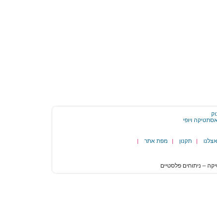
וק
צלנו
תקנון
מפת אתר
|
|
|
הגעת
לסוף
דף:
רעשים