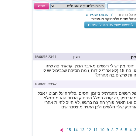
חפש
ד"ר עמוס שפירא
נהל הפורום:
נהל פורום פלסטיקה ואגינלית
לפגישת ייעוץ עם מנהל הפורום
ין
מעיין
23:11 15/06/15
יחסי מין יש לי רעשים מאיבר המין. קראתי פה שזה
בגלל נרתיק רחב. אני בת 18 (לא אחרי לידות ) מה הסיבה שכביכול יש לי
להיות שיש סיבה אחרת?
23:42 16/06/15
ל רעשים מהנרתיק ביזמן יחסים ,סליחה על הביטוי אבל
מהנרתיק ,זה קורה ביגלל הנרתיק הרחב הוא מיתמלא
ם ואז האויר פורץ החוצה ברעש ,לא חייב להיות אחרי
הנרתיק שלך חלשים ולכן האויר מיצטבר שם
15
14
13
12
11
10
9
8
7
6
5
4