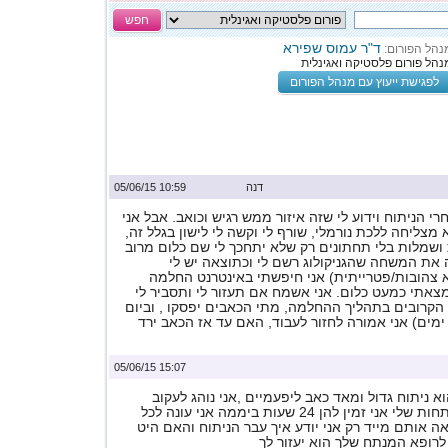
חפש
ד"ר עמוס שפירא
נהל הפורום:
נהל פורום פלסטיקה ואגינלית
לפגישת ייעוץ עם מנהל הפורום
דנה
10:59 05/06/15
י הניתוח וידוע לי שזה איזור ממש רגיש וכואב. אבל אני
מצליחה ללכת נורמלי, שורף לי וקשה לי לישון בגלל זה,
ושמלות בלי תחתונים רק שלא יתחכך לי שם כלום מרוב
 את המשחה שהגניקולוג רשם לי וכתוצאה יש לי
 צהובות/פטרייתית) אני חיפשתי באינטרנט החלמה
צאתי כמעט כלום. אני אשמח אם תעזור לי ותסביר לי
הקרובים בתהליך ההחלמה, מתי הכאבים יפסקו , וביום
ימים) אני אמורה לחזור לעבוד, האם עד אז הכאב ירד
15:07 05/06/15
א ניתוח גדול ומאד כאב ליפעמיים ,אני נוהג לעקוב
מיקרוב אחרי המנותחות שלי אני זמין להן 24 שעות ביממה אני עונה לכל
ה אותם מייד רק אני יודע איך עבר הניתוח והאם היט
 לרופא המנתח שלך הוא יעזור לך