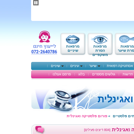
תחילתו
של
דף
אינטרנט,
לחץ
אנטר
כדי
לעבור
לאזור
מרפאות
מרפאות
מרפאות
תוכן
רת שיער
הסרת
שיניים
משקפיים
מרכזי
אסתטיקה רפואית
שיער
עיניים
שיניים
חדשות
גולשים מספרים
בלוג
פרסם אצלנו
אגינלית
חים פלסטיים
פורום פלסטיקה ואגינלית
>
 ואגינלית
[804 דיונים פעילים]