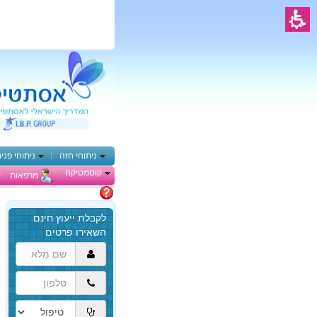
ניתוחי חזה
ניתוחי פני
קוסמטיקה
מרפאות
מתלבטים
הגעת
לתוכן
המרכזי,
באפשרותך
ללחוץ
אנטר
כדי
לדלג
לאזור