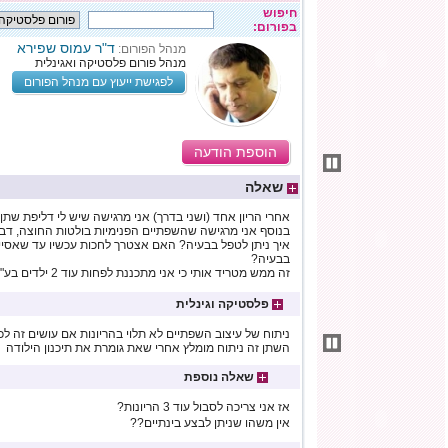
חיפוש
בפורום:
ד"ר עמוס שפירא
מנהל הפורום:
מנהל פורום פלסטיקה ואגינלית
לפגישת ייעוץ עם מנהל הפורום
הוספת הודעה
שאלה
אחרי הריון אחד (ושני בדרך) אני מרגישה שיש לי דליפת שת
בנוסף אני מרגישה שהשפתיים הפנימיות בולטות החוצה, דבר
איך ניתן לטפל בבעיה? האם אצטרך לחכות עכשיו עד שאסיים
בבעיה?
זה ממש מטריד אותי כי אני מתכננת לפחות עוד 2 ילדים בע"ה...
פלסטיקה וגינלית
ניתוח של עיצוב השפתיים לא תלוי בהריונות אם עושים זה לכל
השתן זה ניתוח מומלץ אחרי שאת גומרת את תיכנון הילודה
שאלה נוספת
אז אני צריכה לסבול עוד 3 הריונות?
אין משהו שניתן לבצע בינתיים??