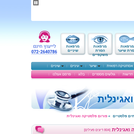
תחילתו
של
דף
אינטרנט,
לחץ
אנטר
כדי
לעבור
לאזור
מרפאות
מרפאות
מרפאות
תוכן
רת שיער
הסרת
שיניים
משקפיים
מרכזי
אסתטיקה רפואית
שיער
עיניים
שיניים
חדשות
גולשים מספרים
בלוג
פרסם אצלנו
אגינלית
חים פלסטיים
פורום פלסטיקה ואגינלית
>
 ואגינלית
[804 דיונים פעילים]