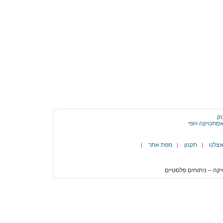
וק
צלנו
תקנון
מפת אתר
|
|
|
הגעת
לסוף
דף:
בדיקה