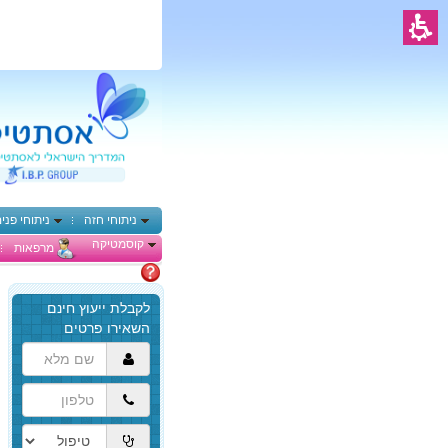
ניתוחי חזה
ניתוחי פני
קוסמטיקה
מרפאות
מתלבטים
הגעת
לתוכן
המרכזי,
באפשרותך
ללחוץ
אנטר
כדי
לדלג
לאזור