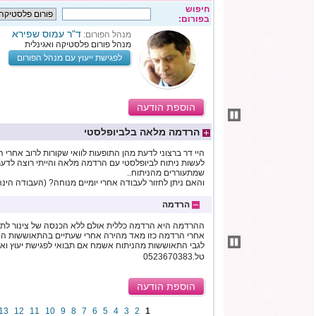
חיפוש
בפורום:
ד"ר עמוס שפירא
מנהל הפורום:
מנהל פורום פלסטיקה ואגינלית
לפגישת ייעוץ עם מנהל הפורום
הוספת הודעה
הרדמה מלאה בלביופלסטי
היי דר ברצוני לדעת מהן התופעות לוואי שקורות לרוב אחר
לעשות ניתוח לביופלסטי עם הרדמה מלאה והייתי רוצה לדע
שמתעוררים מהניתוח..
והאם ניתן לחזור לעבודה אחרי יומיים מנוחה? (העבודה הינ
הרדמה
ההרדמה היא הרדמה כללית אולם ללא הכנסה של צינור לתו
אחרי הרדמה כזו מאד מהירה אחרי שעתיים בהתאוששות הו
לגבי התאוששות מהניתוח אשמח אם תבואי לפגישת יעוץ ואס
טל.0523670383
הוספת הודעה
13
12
11
10
9
8
7
6
5
4
3
2
1