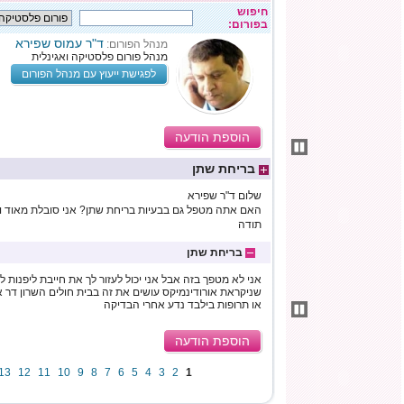
חיפוש
בפורום:
ד"ר עמוס שפירא
מנהל הפורום:
מנהל פורום פלסטיקה ואגינלית
לפגישת ייעוץ עם מנהל הפורום
הוספת הודעה
בריחת שתן
שלום ד"ר שפירא
האם אתה מטפל גם בבעיות בריחת שתן? אני סובלת מאוד וח
תודה
בריחת שתן
אני לא מטפך בזה אבל אני יכול לעזור לך את חייבת ליפנות
שניקראת אורודינמיקס עושים את זה בבית חולים השרון דר א
או תרופות בילבד נדע אחרי הבדיקה
הוספת הודעה
13
12
11
10
9
8
7
6
5
4
3
2
1