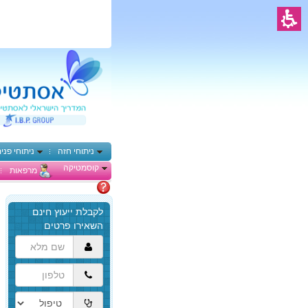
ניתוחי חזה
ניתוחי פני
קוסמטיקה
מרפאות
מתלבטים
הגעת
לתוכן
המרכזי,
באפשרותך
ללחוץ
אנטר
כדי
לדלג
לאזור