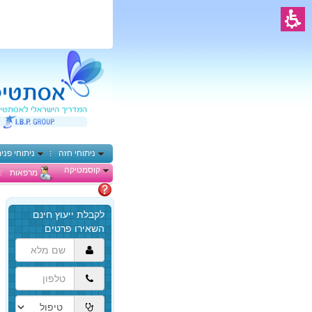
ניתוחי חזה
ניתוחי פני
קוסמטיקה
מרפאות
מתלבטים
הגעת
לתוכן
המרכזי,
באפשרותך
ללחוץ
אנטר
כדי
לדלג
לאזור