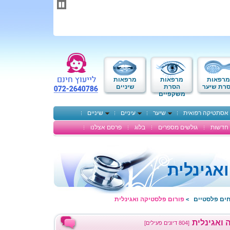
תחילתו
של
דף
אינטרנט,
לחץ
אנטר
כדי
לעבור
לאזור
מרפאות
מרפאות
מרפאות
תוכן
רת שיער
הסרת
שיניים
משקפיים
מרכזי
אסתטיקה רפואית
שיער
עיניים
שיניים
חדשות
גולשים מספרים
בלוג
פרסם אצלנו
אגינלית
חים פלסטיים
פורום פלסטיקה ואגינלית
>
 ואגינלית
[804 דיונים פעילים]