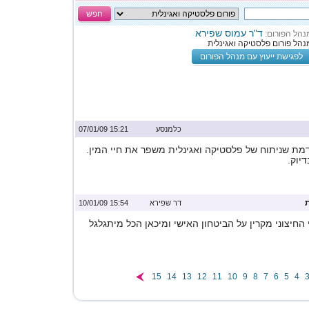
חפש
ד"ר עמוס שפירא
נהל הפורום:
נהל פורום פלסטיקה ואגינלית
לפגישת ייעוץ עם מנהל הפורום
כלמנסע
15:21 07/01/09
ת שניתוח של פלסטיקה ואגינלית משפר את חיי המין.
יוק.
דר שפירא
15:54 10/01/09
החיצוני מקרין על הביטחון האישי ומיכאן הכל מיתגלגל
15
14
13
12
11
10
9
8
7
6
5
4