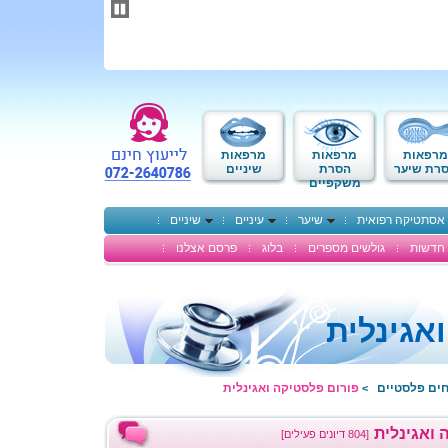
תחילתו
של
דף
אינטרנט,
לחץ
אנטר
כדי
לעבור
לאזור
מרפאות
מרפאות
מרפאות
תוכן
רת שיער
הסרת
שיניים
משקפיים
מרכזי
אסתטיקה רפואית
שיער
עיניים
שיניים
חדשות
גולשים מספרים
בלוג
פרסם אצלנו
אגינלית
חים פלסטיים
פורום פלסטיקה ואגינלית
>
 ואגינלית
[804 דיונים פעילים]