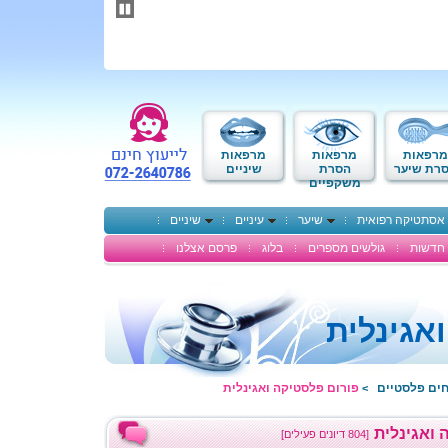
תחילתו
של
דף
אינטרנט,
לחץ
אנטר
כדי
לעבור
לאזור
מרפאות
מרפאות
מרפאות
תוכן
רת שיער
הסרת
שיניים
משקפיים
מרכזי
אסתטיקה רפואית
שיער
עיניים
שיניים
חדשות
גולשים מספרים
בלוג
פרסם אצלנו
אגינלית
חים פלסטיים
פורום פלסטיקה ואגינלית
>
 ואגינלית
[804 דיונים פעילים]