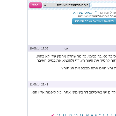
חפש
ד"ר עמוס שפירא
נהל הפורום:
נהל פורום פלסטיקה ואגינלית
לפגישת ייעוץ עם מנהל הפורום
גבי
17:35 10/06/14
סובל מאיבר פנימי, כלומר שחלק מהפין שלו לא בחוץ.
וח להסיר את העור העודף ולהוציא את בסיס האיבר
 זה? האם אתה מבצע את הניתוח?
22:41 11/06/14
ילדים יש באיכילוב דר בינימיני אתה יכול ליפנות אליו הוא
15
14
13
12
11
10
9
8
7
6
5
4