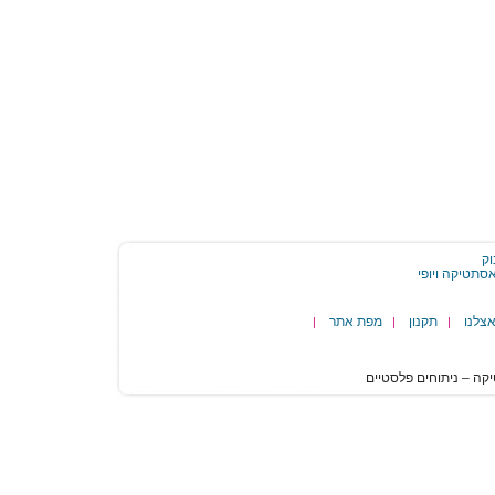
וק
צלנו
תקנון
מפת אתר
|
|
|
הגעת
לסוף
דף:
איבר