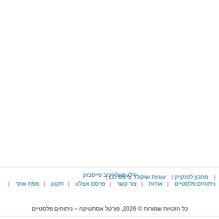
דלג מעל רכיב פייסבוק
מתכון לפנקייק
עוגיות שוקולד צי'פס לבן
|
|
|
ניתוחים פלסטיים
אודות
צור קשר
פרסם אצלנו
תקנון
מפת אתר
|
|
|
|
|
|
כל הזכויות שמורות © 2026, פורטל אסתטיקה – ניתוחים פלסטיים