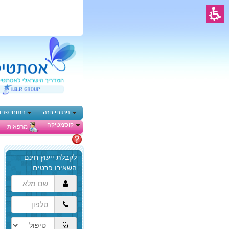
ניתוחי חזה
ניתוחי פני
קוסמטיקה
מרפאות
מתלבטים
הגעת
לתוכן
המרכזי,
באפשרותך
ללחוץ
אנטר
כדי
לדלג
לאזור