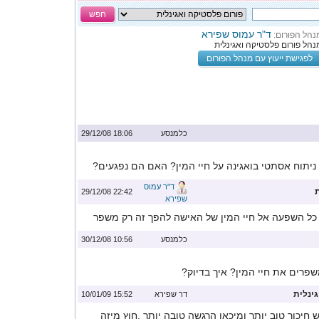
חפש
ד"ר עמוס שפירא
נהל הפורום:
נהל פורום פלסטיקה ואגינלית
לפגישת ייעוץ עם מנהל הפורום
כלמנסע
18:06 29/12/08
ניתוח אסתטי בואגינה על חיי המין? האם הם נפגעים?
ד"ר עמוס
22:42 29/12/08
שפירא
 כל השפעה אל חיי המין של האישה להפך זה רק משפר
כלמנסע
10:56 30/12/08
פרים את חיי המין? איך בדיוק?
ינלית
דר שפירא
15:52 10/01/09
 חיכוך טוב יותר ומיכאן הרגשה טובה יותר .חוץ מיזה