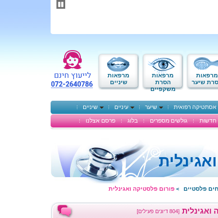
תחילתו
של
דף
אינטרנט,
לחץ
אנטר
כדי
לעבור
לאזור
מרפאות
מרפאות
מרפאות
תוכן
רת שיער
הסרת
שיניים
משקפיים
מרכזי
אסתטיקה רפואית
שיער
עיניים
שיניים
חדשות
גולשים מספרים
בלוג
פרסם אצלנו
אגינלית
חים פלסטיים
פורום פלסטיקה ואגינלית
>
 ואגינלית
[804 דיונים פעילים]