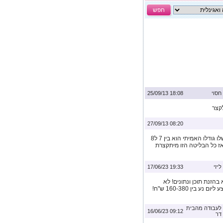
חפש
חסוי
18:08 25/09/13
לקצר
08:20 27/09/13
הדגדגן הוא אבר גדול החלק שאת רואה בחוץ זה רק הקצה שלו גודלו האמיתי הוא בין 7 ל8
אז כל הבליטה הזו מיתקצרת
ליזי
19:33 17/06/23
הזנת תוכן ונתונים! לא
נדרש ניסיון כלשהו! שעות עבודה לפי בחירתכם השכר הממוצע ליום נע בין 160-380 ש"ח!
לעבודה מהבית
09:12 16/06/23
דר