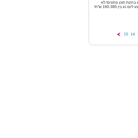
הזנת תוכן ונתונים! לא
נדרש ניסיון כלשהו! שעות עבודה לפי בחירתכם השכר הממוצע ליום נע בין 160-380 ש"ח!
15
14