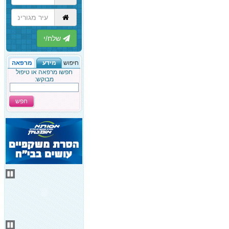
הבא
חיפוש
מידע
מרפאה
חפשו מרפאה או טיפול
מבוקש:
חפש