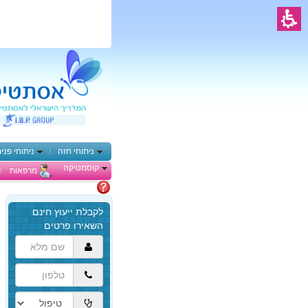
ניתוחי חזה
ניתוחי פני
קוסמטיקה
מרפאות
מתלבטים
הגעת
לתוכן
המרכזי,
באפשרותך
ללחוץ
אנטר
כדי
לדלג
לאזור