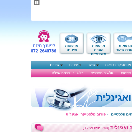
תחילתו
של
דף
אינטרנט,
לחץ
אנטר
כדי
לעבור
לאזור
מרפאות
מרפאות
מרפאות
תוכן
רת שיער
הסרת
שיניים
משקפיים
מרכזי
אסתטיקה רפואית
שיער
עיניים
שיניים
חדשות
גולשים מספרים
בלוג
פרסם אצלנו
אגינלית
חים פלסטיים
פורום פלסטיקה ואגינלית
>
 ואגינלית
[804 דיונים פעילים]