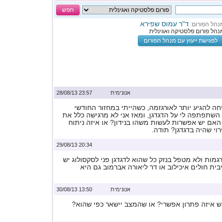
חפש
ד"ר עמוס שפירא
נהל הפורום:
נהל פורום פלסטיקה ואגינלית
לפגישת ייעוץ עם מנהל הפורום
אנונימית
23:57 28/08/13
חה להגיע יותר לאורגזמה, כשהייתי במחזור החודשי
תפתפה לי על הדגדגן, ומאז אני לא מרגישה כלל את
. האם יש אפשרות לעשות משהו בנידון? או איזה ניתוח
רוי שהיה בדגדגן? תודה.
20:34 29/08/13
גמות ולא מטפל בנזק כל שהוא לדגדגן פני לסקסולוג יש
יבית חולים איכילוב או דר ליאורה אברמוב גם היא
אנונימית
13:50 30/08/13
 איזה פתרון אפשרי? או שהמצב יישאר כפי שהוא?