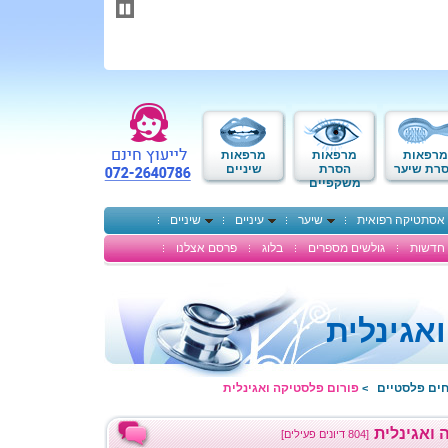
תחילתו
של
דף
אינטרנט,
לחץ
אנטר
כדי
לעבור
לאזור
מרפאות
מרפאות
מרפאות
תוכן
רת שיער
הסרת
שיניים
משקפיים
מרכזי
אסתטיקה רפואית
שיער
עיניים
שיניים
חדשות
גולשים מספרים
בלוג
פרסם אצלנו
אגינלית
חים פלסטיים
פורום פלסטיקה ואגינלית
>
 ואגינלית
[804 דיונים פעילים]