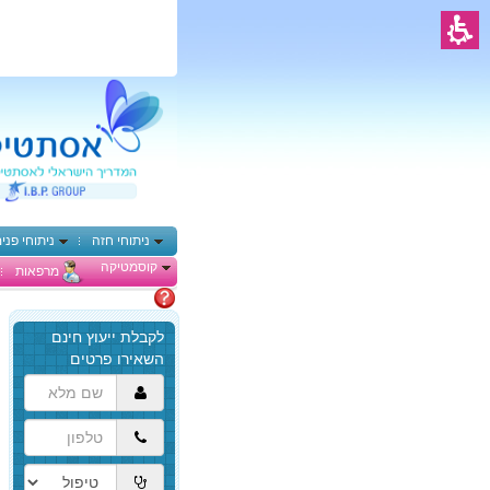
ניתוחי חזה
ניתוחי פני
קוסמטיקה
מרפאות
מתלבטים
הגעת
לתוכן
המרכזי,
באפשרותך
ללחוץ
אנטר
כדי
לדלג
לאזור