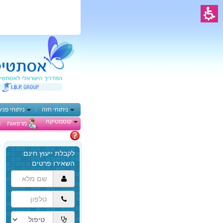
ניתוחי חזה
ניתוחי פני
קוסמטיקה
מרפאות
מתלבטים
הגעת
לתוכן
המרכזי,
באפשרותך
ללחוץ
אנטר
כדי
לדלג
לאזור